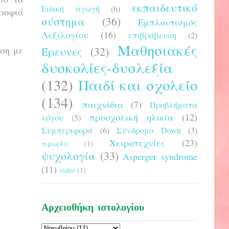
εκπαιδευτικό
Ειδική αγωγή
(6)
τροφιά
σύστημα
(36)
Εμπλουτισμός
Λεξιλογίου
(16)
επιβράβευση
(2)
Μαθησιακές
υση με
Έρευνες
(32)
δυσκολίες-δυσλεξία
(132)
Παιδί και σχολείο
(134)
παιχνίδια
(7)
Προβλήματα
προσχολική ηλικία
(12)
λόγου
(5)
Συμπεριφορά
(6)
Σύνδρομο Down
(3)
Χειροτεχνίες
(23)
τιμωρία
(1)
ψυχολογία
(33)
Asperger syndrome
(11)
video
(1)
Αρχειοθήκη ιστολογίου