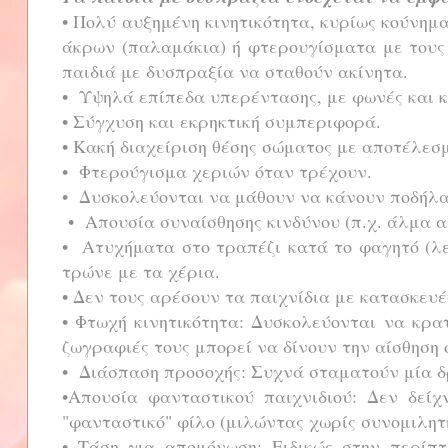
• Πολύ αυξημένη κινητικότητα, κυρίως κούνη
άκρων (παλαμάκια) ή φτερουγίσματα με τους 
παιδιά με δυσπραξία να σταθούν ακίνητα.
• Υψηλά επίπεδα υπερέντασης, με φωνές και 
• Σύγχυση και εκρηκτική συμπεριφορά.
• Κακή διαχείριση θέσης σώματος με αποτέλεσ
• Φτερούγισμα χεριών όταν τρέχουν.
• Δυσκολεύονται να μάθουν να κάνουν ποδήλα
• Απουσία συναίσθησης κινδύνου (π.χ. άλμα α
• Ατυχήματα στο τραπέζι κατά το φαγητό (λε
τρώνε με τα χέρια.
• Δεν τους αρέσουν τα παιχνίδια με κατασκευές
• Φτωχή κινητικότητα: Δυσκολεύονται να κρα
ζωγραφιές τους μπορεί να δίνουν την αίσθηση 
• Διάσπαση προσοχής: Συχνά σταματούν μία δ
•Απουσία φανταστικού παιχνιδιού: Δεν δεί
"φανταστικό" φίλο (μιλώντας χωρίς συνομιλητ
• Τάση για απομόνωση: Ειδικώς στην περίπ