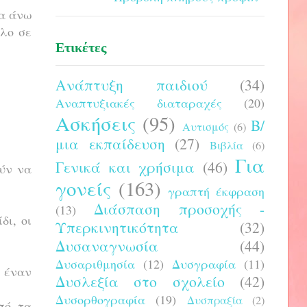
μα άνω
ολο σε
Ετικέτες
Ανάπτυξη παιδιού
(34)
Αναπτυξιακές διαταραχές
(20)
Ασκήσεις
(95)
Β/
Αυτισμός
(6)
μια εκπαίδευση
(27)
Βιβλία
(6)
Για
Γενικά και χρήσιμα
(46)
ούν να
γονείς
(163)
γραπτή έκφραση
Διάσπαση προσοχής -
(13)
δι, οι
Υπερκινητικότητα
(32)
Δυσαναγνωσία
(44)
Δυσαριθμησία
(12)
Δυσγραφία
(11)
 έναν
Δυσλεξία στο σχολείο
(42)
Δυσορθογραφία
(19)
Δυσπραξία
(2)
πό τα