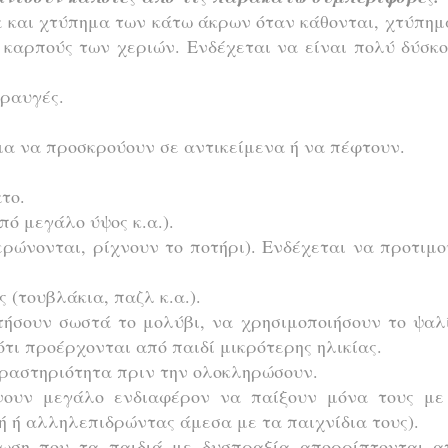
μα και χτύπημα των κάτω άκρων όταν κάθονται, χτύπη
καρπούς των χεριών. Ενδέχεται να είναι πολύ δύσκ
κραυγές.
μα να προσκρούουν σε αντικείμενα ή να πέφτουν.
το.
πό μεγάλο ύψος κ.α.).
ρώνονται, ρίχνουν το ποτήρι). Ενδέχεται να προτιμ
 (τουβλάκια, παζλ κ.α.).
τήσουν σωστά το μολύβι, να χρησιμοποιήσουν το ψαλί
ότι προέρχονται από παιδί μικρότερης ηλικίας.
ραστηριότητα πριν την ολοκληρώσουν.
χνουν μεγάλο ενδιαφέρον να παίξουν μόνα τους με
ή ή αλληλεπιδρώντας άμεσα με τα παιχνίδια τους).
τωση που τα παιδιά με δυσπραξία απορρίπτονται α