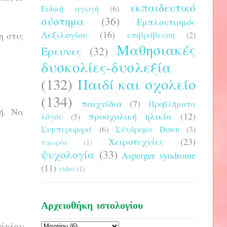
εκπαιδευτικό
Ειδική αγωγή
(6)
σύστημα
(36)
Εμπλουτισμός
Λεξιλογίου
(16)
η στις
επιβράβευση
(2)
Μαθησιακές
Έρευνες
(32)
δυσκολίες-δυσλεξία
(132)
Παιδί και σχολείο
(134)
παιχνίδια
(7)
Προβλήματα
ή. Να
προσχολική ηλικία
(12)
λόγου
(5)
Συμπεριφορά
(6)
Σύνδρομο Down
(3)
Χειροτεχνίες
(23)
τιμωρία
(1)
ψυχολογία
(33)
Asperger syndrome
(11)
video
(1)
Αρχειοθήκη ιστολογίου
όγλου