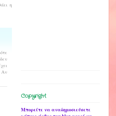
θάει η
πότε
δεν
χει
 Αν
Copyright
Μπορείτε να αναδημοσιεύσετε
κάποιο άρθρο του blog αρκεί να