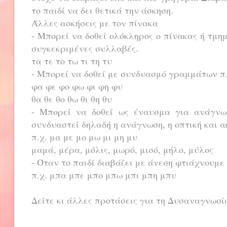
το παιδί να δει θετικά την άσκηση.
Άλλες ασκήσεις με τον πίνακα
- Μπορεί να δοθεί ολόκληρος ο πίνακας ή τμη
συγκεκριμένες συλλαβές.
τα τε το τω τι τη τυ
- Μπορεί να δοθεί με συνδυασμό γραμμάτων π.
φα φε φο φω φι φη φυ
θα θε θο θω θι θη θυ
- Μπορεί να δοθεί ως έναυσμα για ανάγνω
συνδυαστεί δηλαδή η ανάγνωση, η οπτική και 
π.χ. μα με μο μω μι μη μυ
μαμά, μέρα, μόλις, μωρό, μισό, μήλο, μύλος
- Όταν το παιδί διαβάζει με άνεση φτιάχνουμε
π.χ. μπα μπε μπο μπω μπι μπη μπυ
Δείτε κι άλλες προτάσεις για τη Δυσαναγνωσ