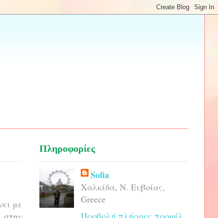
Πληροφορίες
Sofia
Χαλκίδα, Ν. Ευβοίας,
Greece
νει με
Προβολή πλήρους προφίλ
α στην