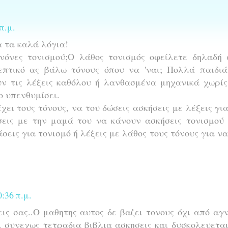
π.μ.
 τα καλά λόγια!
νόνες τονισμού;Ο λάθος τονισμός οφείλετε δηλαδή 
επτικό ας βάλω τόνους όπου να 'ναι; Πολλά παιδιά
υν τις λέξεις καθόλου ή λανθασμένα μηχανικά χωρί
ο υπενθυμίσει.
χει τους τόνους, να του δώσεις ασκήσεις με λέξεις γι
ήσεις με την μαμά του να κάνουν ασκήσεις τονισμού
άσεις για τονισμό ή λέξεις με λάθος τους τόνους για να
:36 π.μ.
ις σας..Ο μαθητης αυτος δε βαζει τονους όχι από αγ
ι συνεχως τετραδια βιβλια ασκησεις και δυσκολευετα