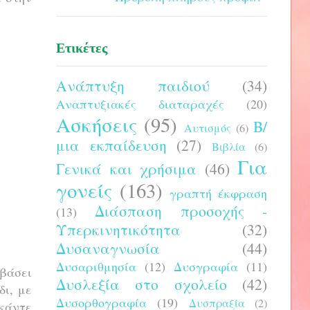
Ετικέτες
Ανάπτυξη παιδιού
(34)
Αναπτυξιακές διαταραχές
(20)
Ασκήσεις
(95)
Β/
Αυτισμός
(6)
μια εκπαίδευση
(27)
Βιβλία
(6)
Για
Γενικά και χρήσιμα
(46)
γονείς
(163)
γραπτή έκφραση
Διάσπαση προσοχής -
(13)
Υπερκινητικότητα
(32)
Δυσαναγνωσία
(44)
Δυσαριθμησία
(12)
Δυσγραφία
(11)
βάσει
Δυσλεξία στο σχολείο
(42)
δι, με
Δυσορθογραφία
(19)
Δυσπραξία
(2)
 κάντε