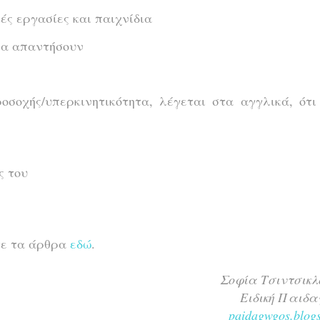
κές εργασίες και παιχνίδια
να απαντήσουν
σοχής/υπερκινητικότητα, λέγεται στα αγγλικά, ότι
ς του
τε τα άρθρα
εδώ
.
Σοφία Τσιντσικλ
Ειδική Παιδα
paidagwgos.blogs