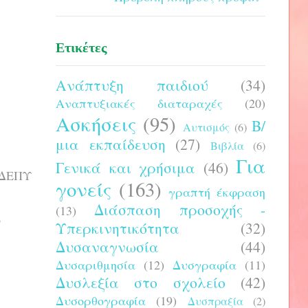
Ετικέτες
Ανάπτυξη παιδιού
(34)
Αναπτυξιακές διαταραχές
(20)
Ασκήσεις
(95)
Β/
Αυτισμός
(6)
μια εκπαίδευση
(27)
Βιβλία
(6)
Για
Γενικά και χρήσιμα
(46)
ε ΔΕΠΥ
γονείς
(163)
γραπτή έκφραση
Διάσπαση προσοχής -
(13)
ο
Υπερκινητικότητα
(32)
Δυσαναγνωσία
(44)
Δυσαριθμησία
(12)
Δυσγραφία
(11)
Δυσλεξία στο σχολείο
(42)
Δυσορθογραφία
(19)
Δυσπραξία
(2)