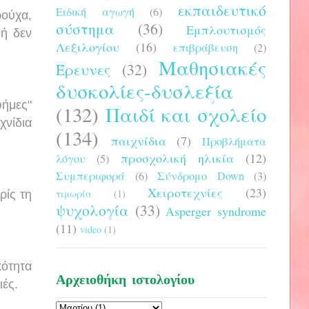
εκπαιδευτικό
Ειδική αγωγή
(6)
ρούχα,
σύστημα
(36)
Εμπλουτισμός
δή δεν
Λεξιλογίου
(16)
επιβράβευση
(2)
Μαθησιακές
Έρευνες
(32)
δυσκολίες-δυσλεξία
φήμες"
(132)
Παιδί και σχολείο
χνίδια
(134)
παιχνίδια
(7)
Προβλήματα
προσχολική ηλικία
(12)
λόγου
(5)
Συμπεριφορά
(6)
Σύνδρομο Down
(3)
Χειροτεχνίες
(23)
τιμωρία
(1)
ρίς τη
ψυχολογία
(33)
Asperger syndrome
(11)
video
(1)
κότητα
Αρχειοθήκη ιστολογίου
ιές.