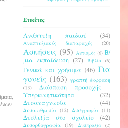
Ετικέτες
Ανάπτυξη παιδιού
(34)
Αναπτυξιακές διαταραχές
(20)
Ασκήσεις
(95)
Β/
Αυτισμός
(6)
μια εκπαίδευση
(27)
Βιβλία
(6)
Για
Γενικά και χρήσιμα
(46)
γονείς
(163)
γραπτή έκφραση
Διάσπαση προσοχής -
(13)
Υπερκινητικότητα
(32)
ίματα,
Δυσαναγνωσία
(44)
μένων.
Δυσαριθμησία
(12)
Δυσγραφία
(11)
Δυσλεξία στο σχολείο
(42)
Δυσορθογραφία
(19)
Δυσπραξία
(2)