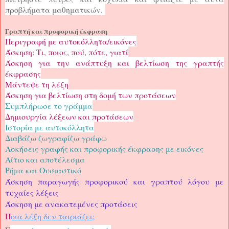
προβλήματα μαθηματικών.
Γραπτή και προφορική έκφραση
Περιγραφή με αυτοκόλλητα/εικόνες
Άσκηση: Τι, ποιος, πού, πότε, γιατί
Άσκηση για την ανάπτυξη και βελτίωση της γραπτής
έκφρασης
Μάντεψε τη λέξη
Άσκηση για βελτίωση στη δομή των προτάσεων
Συμπλήρωσε το γράμμα
Δημιουργία λέξεων και προτάσεων
Ιστορία με αυτοκόλλητα
Διαβάζω ζωγραφίζω γράφω
Ασκήσεις γραφής και προφορικής έκφρασης με εικόνες
Αίτιο και αποτέλεσμα
Ρήμα και Ουσιαστικό
Άσκηση παραγωγής προφορικού και γραπτού λόγου με
τυχαίες λέξεις
Άσκηση με ανακατεμένες προτάσεις
Π
οια λέξη δεν ταιριάζει;