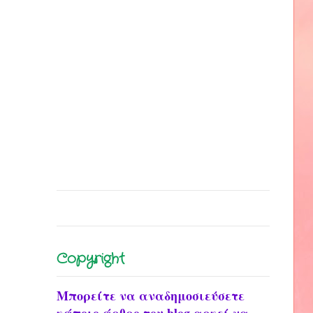
Copyright
Μπορείτε να αναδημοσιεύσετε
κάποιο άρθρο του blog αρκεί να