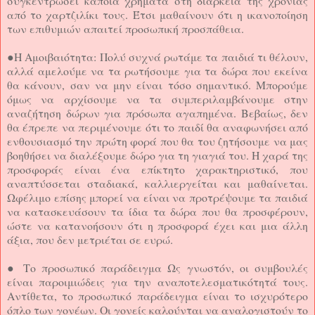
συγκεντρώσει κάποια χρήματα στη διάρκεια της χρονιάς
από το χαρτζιλίκι τους. Έτσι μαθαίνουν ότι η ικανοποίηση
των επιθυμιών απαιτεί προσωπική προσπάθεια.
●H Aμοιβαιότητα: Πολύ συχνά ρωτάμε τα παιδιά τι θέλουν,
αλλά αμελούμε να τα ρωτήσουμε για τα δώρα που εκείνα
θα κάνουν, σαν να μην είναι τόσο σημαντικό. Mπορούμε
όμως να αρχίσουμε να τα συμπεριλαμβάνουμε στην
αναζήτηση δώρων για πρόσωπα αγαπημένα. Bεβαίως, δεν
θα έπρεπε να περιμένουμε ότι το παιδί θα αναφωνήσει από
ενθουσιασμό την πρώτη φορά που θα του ζητήσουμε να μας
βοηθήσει να διαλέξουμε δώρο για τη γιαγιά του. H χαρά της
προσφοράς είναι ένα επίκτητο χαρακτηριστικό, που
αναπτύσσεται σταδιακά, καλλιεργείται και μαθαίνεται.
Ωφέλιμο επίσης μπορεί να είναι να προτρέψουμε τα παιδιά
να κατασκευάσουν τα ίδια τα δώρα που θα προσφέρουν,
ώστε να κατανοήσουν ότι η προσφορά έχει και μια άλλη
άξια, που δεν μετριέται σε ευρώ.
● Tο προσωπικό παράδειγμα Ως γνωστόν, οι συμβουλές
είναι παροιμιώδεις για την αναποτελεσματικότητά τους.
Aντίθετα, το προσωπικό παράδειγμα είναι το ισχυρότερο
όπλο των γονέων. Οι γονείς καλούνται να αναλογιστούν το