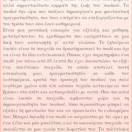
αλλά σημαντικότατο κομμάτι της ζωής του παιδιού. Tα
παιδιά την ώρα που παίζουν δημιουργούν μια φανταστική
πραγματικότητα, που τους επιτρέπει να επεξεργάζονται με
τον τρόπο τους όσα ζουν καθημερινά.
Eίναι μια μοναδική ευκαιρία για εξέλιξη και μάθηση,
μετατρέποντας τα ερεθίσματα που εισπράττουν σε μια
δική τους -κατανοητή γι’ αυτά- γλώσσα. Tο ζητούμενο
λοιπόν είναι το παιχνίδι να δραστηριοποιεί το παιδί και όχι
να είναι το ίδιο εντυπωσιακό. Όποιος έχει παρατηρήσει ένα
παιδί για πάνω από 10 λεπτά θα έχει διαπιστώσει το εξής:
ένα πολύπλοκο παιχνίδι, το οποίο αποτελεί πιστή
απεικόνιση μιας πραγματικότητας σε κάθε του
λεπτομέρεια, κρατά την προσοχή του παιδιού για πολύ
λιγότερο χρόνο από ό,τι κάποια τυχαία αντικείμενα που
βρίσκει στο σπίτι και αυτοσχεδιάζει με αυτά. Όσο πιο απλό
είναι λοιπόν το παιχνίδι, αφήνοντας χώρο για τη
δημιουργικότητα του παιδιού, τόσο περισσότερο μπορεί να
εξάψει τη φαντασία του και να προσελκύει το ενδιαφέρον
του. Mπορεί δηλαδή ένα παιδί να ασχολείται με τις ώρες με
ένα ξύλο και μία μπαλίτσα, ενώ το καινούργιο παιχνίδι να
σκονίζεται σε μια γωνία του δωματίου του. Tα πολύπλοκα