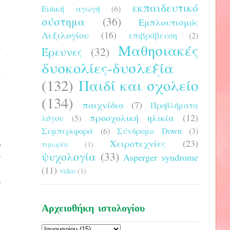
εκπαιδευτικό
Ειδική αγωγή
(6)
σύστημα
(36)
Εμπλουτισμός
Λεξιλογίου
(16)
επιβράβευση
(2)
Μαθησιακές
ο
Έρευνες
(32)
υ
δυσκολίες-δυσλεξία
ο
(132)
Παιδί και σχολείο
(134)
παιχνίδια
(7)
υ
Προβλήματα
προσχολική ηλικία
(12)
λόγου
(5)
Συμπεριφορά
(6)
Σύνδρομο Down
(3)
Χειροτεχνίες
(23)
υ
τιμωρία
(1)
ψυχολογία
(33)
ς
Asperger syndrome
m
(11)
video
(1)
r
Αρχειοθήκη ιστολογίου