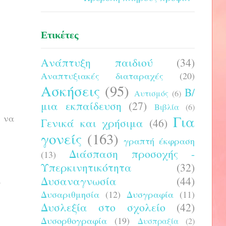
Ετικέτες
Ανάπτυξη παιδιού
(34)
Αναπτυξιακές διαταραχές
(20)
Ασκήσεις
(95)
Β/
Αυτισμός
(6)
μια εκπαίδευση
(27)
Βιβλία
(6)
 να
Για
Γενικά και χρήσιμα
(46)
γονείς
(163)
γραπτή έκφραση
Διάσπαση προσοχής -
(13)
Υπερκινητικότητα
(32)
Δυσαναγνωσία
(44)
υ
Δυσαριθμησία
(12)
Δυσγραφία
(11)
Δυσλεξία στο σχολείο
(42)
Δυσορθογραφία
(19)
Δυσπραξία
(2)