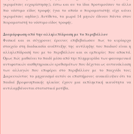
γκριμάτσες ευχαρίστησης), έστω και αν τα ίδια προτιμούσαν το άλλο
πιο νόστιμο είδος τροφής (για το οποίο ο πειραματιστής είχε κάνει
γκριμάτσες αηδίας). Αντίθετα, τα μωρά 14 μηνών έδιναν πάντα στον
πειραματιστή το νόστιμο είδος τροφής.
Διαμόρφωση από την αλληλεπίδραση με το περιβάλλον
Φυσικά και οι σύγχρονες έρευνες επιβεβαίωσαν πως το κυρίαρχο
στοιχείο στη διαδικασία ανάπτυξης της αντίληψης του παιδιού είναι η
αλληλεπίδρασή του με το περιβάλλον και οι εμπειρίες που αποκτά.
Ομως πώς μαθαίνει το παιδί μέσα από την πλημμυρίδα των φαινομενικά
αντιφατικών αισθητηριακών ερεθισμάτων που δέχεται ως αντανάκλαση
των αλλαγών που επιφέρει στο περιβάλλον με το παιχνίδι του;
Διερευνώντας το μηχανισμό αυτόν οι επιστήμονες ανακάλυψαν ότι τα
παιδιά βρεφονηπιακής ηλικίας έχουν μια εκπληκτική ικανότητα να
αντιλαμβάνονται στατιστικά μοτίβα.