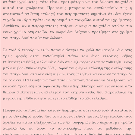
σπάνιου χρώματος, τότε είναι προτιμότερο να του δώσουν παιχνίδια
αυτού του χρώματος. Προφανώς μπορούν να αντιληφθούν πως η
στατιστικά απίθανη επιλογή του πειραματιστή σημαίνει ότι δεν έγινε
τυχαία και άρα πρέπει να προτιμά τα παιχνίδια αυτού του χρώματος.
Αντίθετα, αν ο πειραματιστής παίρνει συνέχεια παιχνίδια από το πιο
κοινό χρώμα στη στοίβα, τα μωρά δεν δείχνουν προτίμηση στο χρώμα
του παιχνιδιού που θα του δώσουν.
Σε παιδιά τεσσάρων ετών παρουσιάστηκε παιχνίδι που ανάβει δύο στις
τρεις φορές όταν τοποθετηθεί πάνω του ένας κίτρινος κύβος
(πιθανότητα 66%), αλλά μόνο δύο στις έξι φορές όταν τοποθετηθεί ένας
μπλε κύβος (πιθανότητα 33%). Αφού τους έγινε επίδειξη της αντίδρασης
του παιχνιδιού στα δύο είδη κύβων, τους ζητήθηκε να κάνουν το παιχνίδι
να ανάψει. Η πλειοψηφία των παιδιών αυτών, που ακόμα δεν ξέρουν να
κάνουν πρόσθεση και αφαίρεση (πολύ περισσότερο δεν έχουν ιδέα από
θεωρία πιθανοτήτων), επέλεξαν τον κίτρινο κύβο, που παρουσίαζε τη
μεγαλύτερη πιθανότητα να έχει το επιθυμητό αποτέλεσμα.
Προφανώς τα παιδιά δεν κάνουν πειράματα, ούτε αναλύουν στατιστικές
με το συνειδητό τρόπο που το κάνουν οι επιστήμονες. Ο εγκέφαλός τους
πρέπει να κάνει επεξεργασία των πληροφοριών που δέχεται με τρόπο
παράλληλο, ως προς το αποτέλεσμα, προς τις μεθόδους της
επιστημονικής ανακάλυψης. Συμπεριφέρεται δηλαδή σαν ένα είδος