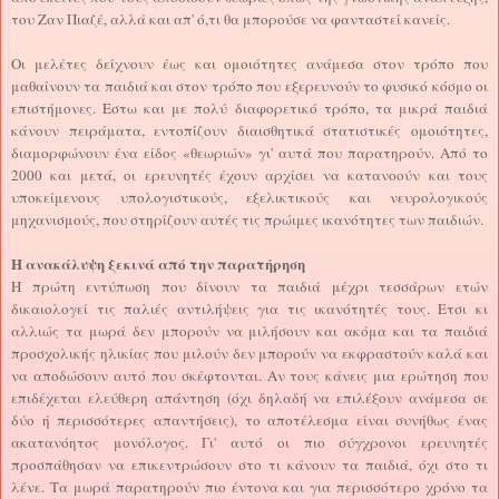
του Ζαν Πιαζέ, αλλά και απ' ό,τι θα μπορούσε να φανταστεί κανείς.
Οι μελέτες δείχνουν έως και ομοιότητες ανάμεσα στον τρόπο που
μαθαίνουν τα παιδιά και στον τρόπο που εξερευνούν το φυσικό κόσμο οι
επιστήμονες. Εστω και με πολύ διαφορετικό τρόπο, τα μικρά παιδιά
κάνουν πειράματα, εντοπίζουν διαισθητικά στατιστικές ομοιότητες,
διαμορφώνουν ένα είδος «θεωριών» γι' αυτά που παρατηρούν. Από το
2000 και μετά, οι ερευνητές έχουν αρχίσει να κατανοούν και τους
υποκείμενους υπολογιστικούς, εξελικτικούς και νευρολογικούς
μηχανισμούς, που στηρίζουν αυτές τις πρώιμες ικανότητες των παιδιών.
Η ανακάλυψη ξεκινά από την παρατήρηση
Η πρώτη εντύπωση που δίνουν τα παιδιά μέχρι τεσσάρων ετών
δικαιολογεί τις παλιές αντιλήψεις για τις ικανότητές τους. Ετσι κι
αλλιώς τα μωρά δεν μπορούν να μιλήσουν και ακόμα και τα παιδιά
προσχολικής ηλικίας που μιλούν δεν μπορούν να εκφραστούν καλά και
να αποδώσουν αυτό που σκέφτονται. Αν τους κάνεις μια ερώτηση που
επιδέχεται ελεύθερη απάντηση (όχι δηλαδή να επιλέξουν ανάμεσα σε
δύο ή περισσότερες απαντήσεις), το αποτέλεσμα είναι συνήθως ένας
ακατανόητος μονόλογος. Γι' αυτό οι πιο σύγχρονοι ερευνητές
προσπάθησαν να επικεντρώσουν στο τι κάνουν τα παιδιά, όχι στο τι
λένε. Τα μωρά παρατηρούν πιο έντονα και για περισσότερο χρόνο τα