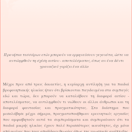
Προνήπια τεσσάρων ετών μπορούν να ερμηνεύσουν γεγονότα, ώστε να
αντιληφθούν τη σχέση αιτίου - αποτελέσματος, όπως αν ένα δόντι
γραναζιού γυρίζει ένα άλλο
Μέχρι πριν από τρεις δεκαετίες, η κυρίαρχη αντίληψη για τα παιδιά
βρεφονηπιακής ηλικίας ήταν ότι βρίσκονται παγιδευμένα στο συμπαγές
εδώ και τώρα, δεν μπορούν να καταλάβουν τη διαφορά αιτίου -
αποτελέσματος, να αντιληφθούν τι νιώθουν οι άλλοι άνθρωποι και τη
διαφορά φαντασίας και πραγματικότητας. Στο διάστημα που
μεσολάβησε μέχρι σήμερα, πραγματοποιήθηκαν ερευνητικές εργασίες
που αμφισβητούν αυτά τα συμπεράσματα και συμπεραίνουν ότι τα
παιδιά μικρής ηλικίας έχουν πολύ περισσότερες ικανότητες, όχι μόνο
από εκείνες που τους αποδίδουν θεωρίες όπως της γνωστικής ανάπτυξης,