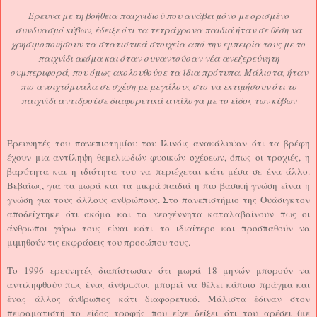
Ερευνα με τη βοήθεια παιχνιδιού που ανάβει μόνο με ορισμένο
συνδυασμό κύβων, έδειξε ότι τα τετράχρονα παιδιά ήταν σε θέση να
χρησιμοποιήσουν τα στατιστικά στοιχεία από την εμπειρία τους με το
παιχνίδι ακόμα και όταν συναντούσαν νέα ανεξερεύνητη
συμπεριφορά, που όμως ακολουθούσε τα ίδια πρότυπα. Μάλιστα, ήταν
πιο ανοιχτόμυαλα σε σχέση με μεγάλους στο να εκτιμήσουν ότι το
παιχνίδι αντιδρούσε διαφορετικά ανάλογα με το είδος των κύβων
Ερευνητές του πανεπιστημίου του Ιλινόις ανακάλυψαν ότι τα βρέφη
έχουν μια αντίληψη θεμελιωδών φυσικών σχέσεων, όπως οι τροχιές, η
βαρύτητα και η ιδιότητα του να περιέχεται κάτι μέσα σε ένα άλλο.
Βεβαίως, για τα μωρά και τα μικρά παιδιά η πιο βασική γνώση είναι η
γνώση για τους άλλους ανθρώπους. Στο πανεπιστήμιο της Ουάσιγκτον
αποδείχτηκε ότι ακόμα και τα νεογέννητα καταλαβαίνουν πως οι
άνθρωποι γύρω τους είναι κάτι το ιδιαίτερο και προσπαθούν να
μιμηθούν τις εκφράσεις του προσώπου τους.
Το 1996 ερευνητές διαπίστωσαν ότι μωρά 18 μηνών μπορούν να
αντιληφθούν πως ένας άνθρωπος μπορεί να θέλει κάποιο πράγμα και
ένας άλλος άνθρωπος κάτι διαφορετικό. Μάλιστα έδιναν στον
πειραματιστή το είδος τροφής που είχε δείξει ότι του αρέσει (με