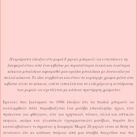
Πειράματα έδειξαν ότι μωρά 8 μηνών μπορούν να εντοπίσουν τη
διαφορά όταν από ένα κιβώτιο με περισσότερα λευκά και λιγότερα
κόκκινα μπαλάκια αφαιρεθεί μια ομάδα μπαλάκια με δυσανάλογα
πολλά κόκκινα. Το ίδιο συμβαίνει και όταν το κυρίαρχο χρώμα μέσα στο
κιβώτιο είναι το κόκκινο, οπότε αποκλείεται το ενδεχόμενο η αντίδραση
των μωρών να σχετίζεται με κάποια προτίμηση χρώματος
Ερευνες που ξεκίνησαν το 1996 έδειξαν ότι τα παιδιά μπορούν να
αντιληφθούν πότε παραβιάζεται ένα μοτίβο επανάληψης ήχων, είτε
πρόκειται για φθόγγους, είτε για ηχητικούς τόνους, αλλά και οπτικών
σκηνών, ακόμα και γλωσσικών (γραμματικών) μοτίβων, παρότι δεν
καταλαβαίνουν τι σημαίνει η διαφορά. Μωρά 20 μηνών είναι σε θέση να
συνάγουν ότι αν κάποιος παίρνει από μια στοίβα παιχνίδια του πιο