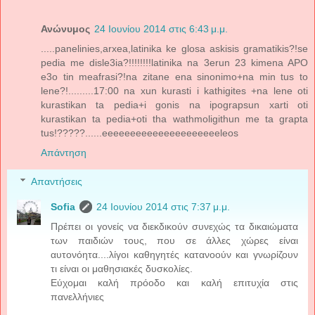
Ανώνυμος
24 Ιουνίου 2014 στις 6:43 μ.μ.
.....panelinies,arxea,latinika ke glosa askisis gramatikis?!se
pedia me disle3ia?!!!!!!!!latinika na 3erun 23 kimena APO
e3o tin meafrasi?!na zitane ena sinonimo+na min tus to
lene?!.........17:00 na xun kurasti i kathigites +na lene oti
kurastikan ta pedia+i gonis na ipograpsun xarti oti
kurastikan ta pedia+oti tha wathmoligithun me ta grapta
tus!?????......eeeeeeeeeeeeeeeeeeeeeleos
Απάντηση
Απαντήσεις
Sofia
24 Ιουνίου 2014 στις 7:37 μ.μ.
Πρέπει οι γονείς να διεκδικούν συνεχώς τα δικαιώματα
των παιδιών τους, που σε άλλες χώρες είναι
αυτονόητα....λίγοι καθηγητές κατανοούν και γνωρίζουν
τι είναι οι μαθησιακές δυσκολίες.
Εύχομαι καλή πρόοδο και καλή επιτυχία στις
πανελλήνιες