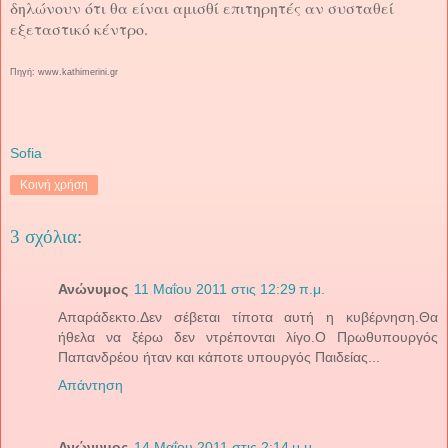
δηλώνουν ότι θα είναι αμισθί επιτηρητές αν συσταθεί
εξεταστικό κέντρο.
Πηγή: www.kathimerini.gr
Sofia
Κοινή χρήση
3 σχόλια:
Ανώνυμος
11 Μαΐου 2011 στις 12:29 π.μ.
Απαράδεκτο.Δεν σέβεται τίποτα αυτή η κυβέρνηση.Θα
ήθελα να ξέρω δεν ντρέπονται λίγο.Ο Πρωθυπουργός
Παπανδρέου ήταν και κάποτε υπουργός Παιδείας...
Απάντηση
Ανώνυμος
14 Μαΐου 2011 στις 2:14 μ.μ.