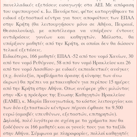
πανελλαδικές εξετάσεις εισαγωγής στα ΑΕΙ. Με απόφαση
του υφυπουργού κ. Ιω. Πανάρετου, φέτος καταργήθηκαν τα
ειδικά εξεταστικά κέντρα για τους αποφοίτους των ΕΠΑΛ
στην Κρήτη (θα λειτουργήσουν μόνο σε Αθήνα, Πειραιά,
Θεσσαλονίκη), με αποτέλεσμα να υπάρξουν έντονες
αντιδράσεις γονέων και καθηγητών. Μάλιστα, θα
υπάρξουν μαθητές από την Κρήτη, οι οποίοι δεν θα δώσουν
τελικά εξετάσεις.
Ειδικότερα, 166 μαθητές ΕΠΑΛ -52 από τον νομό Χανίων, 30
από τον νομό Ρεθύμνου, 58 από τον νομό Ηρακλείου και 26
από τον νομό Λασιθίου- με ειδικές εκπαιδευτικές ανάγκες
(π.χ. δυσλεξία, προβλήματα όρασης ή κίνησης των άνω
άκρων) θα πρέπει να μετακινηθούν για περίπου 15 ημέρες
από την Κρήτη στην Αθήνα. Οπως ανέφερε χθες μιλώντας
στην «Κ» η πρόεδρος της Ενωσης Καθηγητών Ηρακλείου
(ΕΛΜΕ), κ. Μαρία Παναγιωτάκη, το κόστος λειτουργίας και
των δύο εξεταστικών κέντρων πέρυσι έφθασε τα 9.500
ευρώ (αμοιβές υπευθύνων, εξεταστών, επιτηρητών).
Δηλαδή, πολύ λιγότερο σε σχέση με τα χρήματα που θα
ξοδέψουν οι 166 μαθητές και οι γονείς τους για το ταξίδι
στην Αθήνα. Σύμφωνα με πληροφορίες, πολλοί καθηγητές