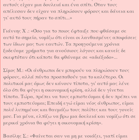
αυτούς είχαν μια δουλειά και ένα σπίτι. Όταν τους
απέλυσαν δεν είχαν να πληρώσουν φόρους και δάνεια και
γι' αυτό τους πήραν το σπίτι...»
Γιάννης Χ .: «Όσο για το ποιος έφταιξε που φθάσαμε σε
αυτό το σημείο, νομίζω ότι είναι οι λανθασμένες αποφάσεις
των ίδιων μας των εαυτών. Τα προηγούμενα χρόνια
ξοδεύαμε χρήματα για ανούσιους λόγους και κανείς δε
σκεφτόταν ότι κάποτε θα φθάναμε σε «αδιέξοδο»...
Σίμος Μ.: «Οι άνθρωποι δεν μπορούν να πληρώσουν τους
φόρους, αλλά πάντα προσπαθούν για το καλύτερο. Οι
πολιτικοί μας όμως δεν κάνουν τίποτα, γι' αυτό μας λένε
όλο ότι θα φύγει η οικονομική κρίση, αλλά δεν γίνεται
τίποτα. Τώρα, πρέπει να τους εμπιστεύομαι ή δεν πρέπει να
τους εμπιστεύομαι; Επειδή εγώ είμαι νέος άνθρωπος, είμαι
πολύ λυπημένος και θαυμάζω τους πολίτες και τους γονείς
μου. Για μένα, ελπίζω να βρω μια δουλειά και νομίζω ότι σε
μερικά χρόνια θα φύγει η οικονομική κρίση».
Βασίλης Σ.: «Φαίνεται σαν να μη με νοιάζει, γιατί είμαι