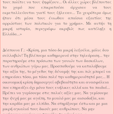
τους πολίτες να τους ψηφίζουν... Οι άλλες χώρες βλέποντας
το χαμό που επικρατούσε άρχισαν να τους
εκμεταλλεύονται γιατί τους ζήλευαν... Το χειρότερο όμως
ήταν ότι μέσα τους ένιωθαν απαίσια εξαιτίας της
αρρώστιας των πολιτικών για το χρήμα». Με αυτήν τη
μικρή ιστορία, περιγράφω ακριβώς πως κατέληξε η
Ελλάδα...»
Δέσποινα Γ.: «Κρίση, μια τόσο δα μικρή λεξούλα, μόλις δυο
συλλαβών! Τη βλέπουμε καθημερινά στην τηλεόραση... την
παρατηρούμε στα πρόσωπα των γονιών των δασκάλων,
των ανθρώπων γύρω μας. Προσπαθούμε να καταλάβουμε
την αξία της, το μέγεθος της δύναμής της και πώς μπορεί να
επηρεάσει τόσο, μα τόσο πολύ την καθημερινότητά μας... Η
οικονομική κρίση δημιουργεί αβεβαιότητα και ανασφάλεια
που επηρεάζει όχι μόνο τους ενήλικες αλλά και τα παιδιά...
Πρέπει να γυρίσουμε στις παλιές αξίες μας. Να γεμίσουμε
την ψυχή μας με αγάπη, το μυαλό μας με αισιοδοξία, και
την καρδία μας με ελπίδα. Να στηρίξουμε έστω και με μια
μικρή αγκαλιά τους δικούς μας ανθρώπους. Να μην
αφήσουμε κανένα να τσακίζει το αύριό μας...»