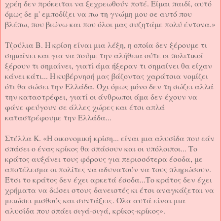
χρέη δεν πρόκειται να ξεχρεωθούν ποτέ. Είμαι παιδί, αυτό
όμως δε μ' εμποδίζει να πω τη γνώμη μου σε αυτό που
βλέπω, που βιώνω και που όλοι μας συζητάμε πολύ έντονα.»
Τζούλια Β. Η κρίση είναι μια λέξη, η οποία δεν ξέρουμε τι
σημαίνει και για να πούμε την αλήθεια ούτε οι πολιτικοί
ξέρουν τι σημαίνει, γιατί άμα ήξεραν τι σημαίνει θα είχαν
κάνει κάτι... Η κυβέρνησή μας βάζοντας χαράτσια νομίζει
ότι θα σώσει την Ελλάδα. Όχι όμως μόνο δεν τη σώζει αλλά
την καταστρέφει, γιατί οι άνθρωποι άμα δεν έχουν να
φάνε φεύγουν σε άλλες χώρες και έτσι απλά
καταστρέφουμε την Ελλάδα...
Στέλλα Κ. «Η οικονομική κρίση... είναι μια αλυσίδα που εάν
σπάσει ο ένας κρίκος θα σπάσουν και οι υπόλοιποι... Το
κράτος αυξάνει τους φόρους για περισσότερα έσοδα, με
αποτέλεσμα οι πολίτες να αδυνατούν να τους πληρώσουν.
Έτσι το κράτος δεν έχει αρκετά έσοδα...Το κράτος δεν έχει
χρήματα να δώσει στους δανειστές κι έτσι αναγκάζεται να
μειώσει μισθούς και συντάξεις. Όλα αυτά είναι μια
αλυσίδα που σπάει σιγά-σιγά, κρίκος-κρίκος».