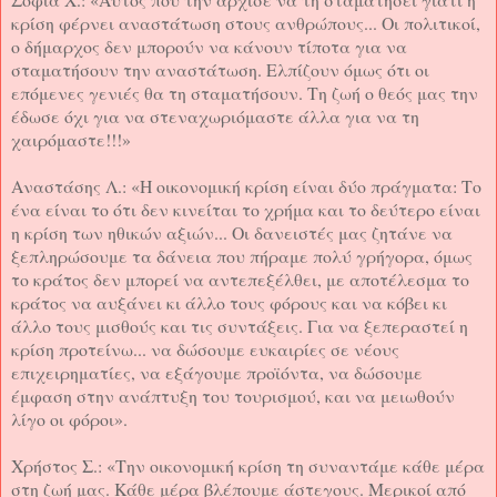
κρίση φέρνει αναστάτωση στους ανθρώπους... Οι πολιτικοί,
ο δήμαρχος δεν μπορούν να κάνουν τίποτα για να
σταματήσουν την αναστάτωση. Ελπίζουν όμως ότι οι
επόμενες γενιές θα τη σταματήσουν. Τη ζωή ο θεός μας την
έδωσε όχι για να στεναχωριόμαστε άλλα για να τη
χαιρόμαστε!!!»
Αναστάσης Λ.: «Η οικονομική κρίση είναι δύο πράγματα: Το
ένα είναι το ότι δεν κινείται το χρήμα και το δεύτερο είναι
η κρίση των ηθικών αξιών... Οι δανειστές μας ζητάνε να
ξεπληρώσουμε τα δάνεια που πήραμε πολύ γρήγορα, όμως
το κράτος δεν μπορεί να αντεπεξέλθει, με αποτέλεσμα το
κράτος να αυξάνει κι άλλο τους φόρους και να κόβει κι
άλλο τους μισθούς και τις συντάξεις. Για να ξεπεραστεί η
κρίση προτείνω... να δώσουμε ευκαιρίες σε νέους
επιχειρηματίες, να εξάγουμε προϊόντα, να δώσουμε
έμφαση στην ανάπτυξη του τουρισμού, και να μειωθούν
λίγο οι φόροι».
Χρήστος Σ.: «Την οικονομική κρίση τη συναντάμε κάθε μέρα
στη ζωή μας. Κάθε μέρα βλέπουμε άστεγους. Μερικοί από