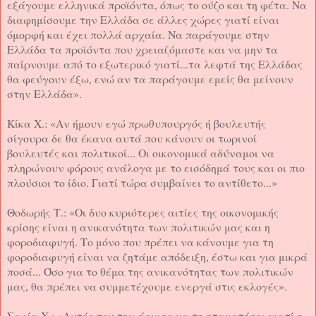
εξάγουμε ελληνικά προϊόντα, όπως το ούζο και τη φέτα. Να
διαφημίσουμε την Ελλάδα σε άλλες χώρες γιατί είναι
όμορφή και έχει πολλά αρχαία. Να παράγουμε στην
Ελλάδα τα προϊόντα που χρειαζόμαστε και να μην τα
παίρνουμε από το εξωτερικό γιατί...τα λεφτά της Ελλάδας
θα φεύγουν έξω, ενώ αν τα παράγουμε εμείς θα μείνουν
στην Ελλάδα».
Κίκα Χ.: «Αν ήμουν εγώ πρωθυπουργός ή βουλευτής
σίγουρα δε θα έκανα αυτά που κάνουν οι τωρινοί
βουλευτές και πολιτικοί... Οι οικονομικά αδύναμοι να
πληρώνουν φόρους ανάλογα με το εισόδημά τους και οι πιο
πλούσιοι το ίδιο. Γιατί τώρα συμβαίνει το αντίθετο...»
Θοδωρής Τ.: «Οι δυο κυριότερες αιτίες της οικονομικής
κρίσης είναι η ανικανότητα των πολιτικών μας και η
φοροδιαφυγή. Το μόνο που πρέπει να κάνουμε για τη
φοροδιαφυγή είναι να ζητάμε απόδειξη, έστω και για μικρά
ποσά... Όσο για το θέμα της ανικανότητας των πολιτικών
μας, θα πρέπει να συμμετέχουμε ενεργά στις εκλογές».
Σοφία Χ.: «Αυτός που την άρχισε να τη σταματήσει γιατί η