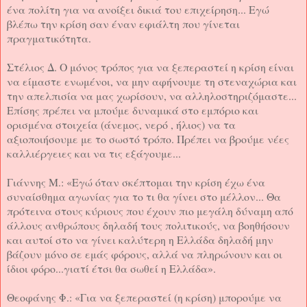
ένα πολίτη για να ανοίξει δικιά του επιχείρηση... Εγώ
βλέπω την κρίση σαν έναν εφιάλτη που γίνεται
πραγματικότητα.
Στέλιος Δ. Ο μόνος τρόπος για να ξεπεραστεί η κρίση είναι
να είμαστε ενωμένοι, να μην αφήνουμε τη στεναχώρια και
την απελπισία να μας χωρίσουν, να αλληλοστηριζόμαστε...
Επίσης πρέπει να μπούμε δυναμικά στο εμπόριο και
ορισμένα στοιχεία (άνεμος, νερό , ήλιος) να τα
αξιοποιήσουμε με το σωστό τρόπο. Πρέπει να βρούμε νέες
καλλιέργειες και να τις εξάγουμε...
Γιάννης Μ.: «Εγώ όταν σκέπτομαι την κρίση έχω ένα
συναίσθημα αγωνίας για το τι θα γίνει στο μέλλον... Θα
πρότεινα στους κύριους που έχουν πιο μεγάλη δύναμη από
άλλους ανθρώπους δηλαδή τους πολιτικούς, να βοηθήσουν
και αυτοί στο να γίνει καλύτερη η Ελλάδα δηλαδή μην
βάζουν μόνο σε εμάς φόρους, αλλά να πληρώνουν και οι
ίδιοι φόρο...γιατί έτσι θα σωθεί η Ελλάδα».
Θεοφάνης Φ.: «Για να ξεπεραστεί (η κρίση) μπορούμε να