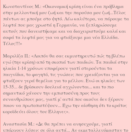
Κωνσταντίνος Μ.: «Οικονομική κρίση είναι ένα πρόβλημα
στην μελλοντική μου ζωή και την παρούσα μου ζωή...Τέλος
πάντων ας μπούμε στο ψητό. Λέω καλύτερα, να πάρουμε τα
λεφτά που μας χρωστά η Γερμανία, να ξεπληρώσουμε
αυτούς που δανειστήκαμε και να διαχειριστούμε καλά και
σοφά τα λεφτά μας για να φτιάξουμε μια νέα Ελλάδα.
Τέλος!!!»
Μαριλίζα Π.: «Λοιπόν θα σας εκμυστηρευτώ πώς τη βλέπω
εγώ (την κρίση) από τη σκοπιά των παιδιών. Τα παιδιά στην
ηλικία 1-14 χρόνων υποφέρουν γιατί στερούνται τα
παιγνίδια, το φαγητό, τις γνώσεις που χρειάζονται για να
φτιάξουν γερά θεμέλια για το μέλλον. Ενώ οι ηλικίες των
15-35... δε βρίσκουν δουλειά αγχώνονται... και το πιο
σημαντικό χάνουν την εμπιστοσύνη προς τους
συνανθρώπους μας, γιατί μ' αυτά που ακούνε δεν ξέρουν
ποιον να πρωτοπιστέψουν... Έχω την αίσθηση ότι το κράτος
κοροϊδεύει όλους του Έλληνες».
Αναστασία Μ.: «Δε θα πρέπει να ανησυχούμε, γιατί
υπάρχουν λύσεις σε όλα αυτά... Αν εκμεταλλευόμασταν το