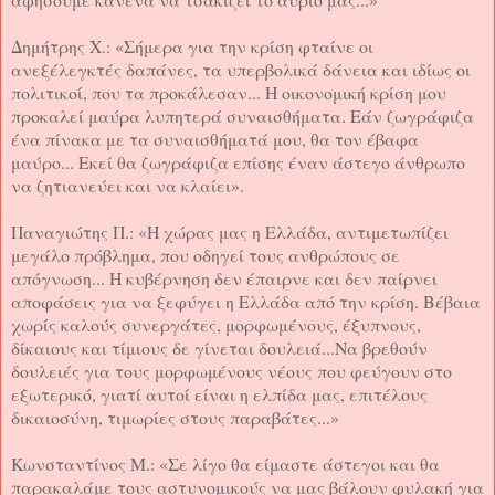
Δημήτρης Χ.: «Σήμερα για την κρίση φταίνε οι
ανεξέλεγκτές δαπάνες, τα υπερβολικά δάνεια και ιδίως οι
πολιτικοί, που τα προκάλεσαν... Η οικονομική κρίση μου
προκαλεί μαύρα λυπητερά συναισθήματα. Εάν ζωγράφιζα
ένα πίνακα με τα συναισθήματά μου, θα τον έβαφα
μαύρο... Εκεί θα ζωγράφιζα επίσης έναν άστεγο άνθρωπο
να ζητιανεύει και να κλαίει».
Παναγιώτης Π.: «H χώρας μας η Ελλάδα, αντιμετωπίζει
μεγάλο πρόβλημα, που οδηγεί τους ανθρώπους σε
απόγνωση... Η κυβέρνηση δεν έπαιρνε και δεν παίρνει
αποφάσεις για να ξεφύγει η Ελλάδα από την κρίση. Βέβαια
χωρίς καλούς συνεργάτες, μορφωμένους, έξυπνους,
δίκαιους και τίμιους δε γίνεται δουλειά...Να βρεθούν
δουλειές για τους μορφωμένους νέους που φεύγουν στο
εξωτερικό, γιατί αυτοί είναι η ελπίδα μας, επιτέλους
δικαιοσύνη, τιμωρίες στους παραβάτες...»
Κωνσταντίνος Μ.: «Σε λίγο θα είμαστε άστεγοι και θα
παρακαλάμε τους αστυνομικούς να μας βάλουν φυλακή για