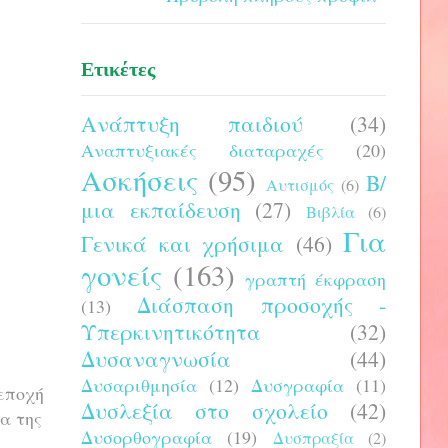
Ετικέτες
Ανάπτυξη παιδιού
(34)
Αναπτυξιακές διαταραχές
(20)
Ασκήσεις
(95)
Β/
Αυτισμός
(6)
μια εκπαίδευση
(27)
Βιβλία
(6)
Για
Γενικά και χρήσιμα
(46)
γονείς
(163)
γραπτή έκφραση
Διάσπαση προσοχής -
(13)
Υπερκινητικότητα
(32)
Δυσαναγνωσία
(44)
Δυσαριθμησία
(12)
Δυσγραφία
(11)
 εποχή
Δυσλεξία στο σχολείο
(42)
α της
Δυσορθογραφία
(19)
Δυσπραξία
(2)
,