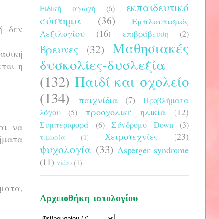
εκπαιδευτικό
Ειδική αγωγή
(6)
σύστημα
(36)
Εμπλουτισμός
ή δεν
Λεξιλογίου
(16)
επιβράβευση
(2)
Μαθησιακές
Έρευνες
(32)
λασική
δυσκολίες-δυσλεξία
εται η
(132)
Παιδί και σχολείο
(134)
παιχνίδια
(7)
Προβλήματα
προσχολική ηλικία
(12)
λόγου
(5)
Συμπεριφορά
(6)
Σύνδρομο Down
(3)
αι να
Χειροτεχνίες
(23)
τιμωρία
(1)
θήματα
ψυχολογία
(33)
Asperger syndrome
(11)
video
(1)
σματα,
Αρχειοθήκη ιστολογίου