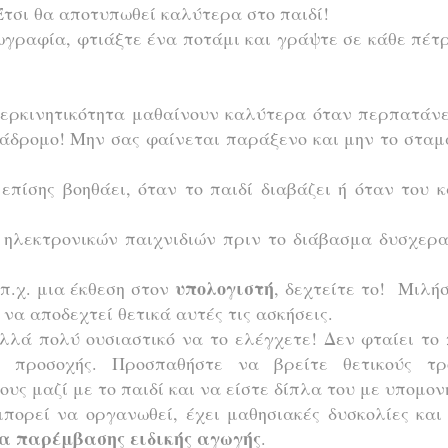
 Έτσι θα αποτυπωθεί καλύτερα στο παιδί!
ωγραφία, φτιάξτε ένα ποτάμι και γράψτε σε κάθε πέτ
περκινητικότητα μαθαίνουν καλύτερα όταν περπατάνε
διάδρομο! Μην σας φαίνεται παράξενο και μην το στα
επίσης βοηθάει, όταν το παιδί διαβάζει ή όταν του 
 ηλεκτρονικών παιχνιδιών πριν το διάβασμα δυσχερ
υπολογιστή
π.χ. μια έκθεση στον
, δεχτείτε το! Μιλή
ς να αποδεχτεί θετικά αυτές τις ασκήσεις.
λά πολύ ουσιαστικό να το ελέγχετε! Δεν φταίει το 
 προσοχής. Προσπαθήστε να βρείτε θετικούς τρ
ους μαζί με το παιδί και να είστε δίπλα του με υπομον
μπορεί να οργανωθεί, έχει μαθησιακές δυσκολίες και
α παρέμβασης ειδικής αγωγής
.