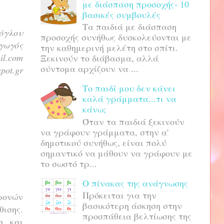
με διάσπαση προσοχής- 10
βασικές συμβουλές
Τα παιδιά με διάσπαση
όγλου
προσοχής συνήθως δυσκολεύονται με
γωγός
την καθημερινή μελέτη στο σπίτι.
il.com
Ξεκινούν το διάβασμα, αλλά
σύντομα αρχίζουν να ...
pot.gr
Το παιδί μου δεν κάνει
καλά γράμματα...τι να
κάνω;
Όταν τα παιδιά ξεκινούν
να γράφουν γράμματα, στην α'
δημοτικού συνήθως, είναι πολύ
σημαντικό να μάθουν να γράφουν με
το σωστό τρ...
Ο πίνακας της ανάγνωσης
Πρόκειται για την
χρονών
βασικότερη άσκηση στην
θισης.
προσπάθεια βελτίωσης της
η και