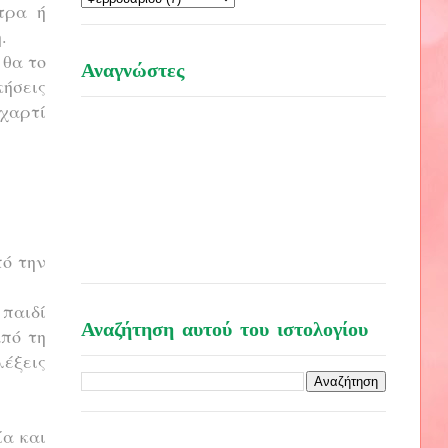
τρα ή
η.
 θα το
Αναγνώστες
κήσεις
 χαρτί
πό την
 παιδί
Αναζήτηση αυτού του ιστολογίου
από τη
έξεις
ία και