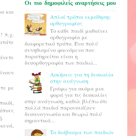
Οι πιο δημοφιλείς αναρτήσεις μου
ρα και
Απλοί τρόποι εκμάθησης
ορθογραφίας
Το κάθε παιδί μαθαίνει
! π.χ.
ορθογραφία με
ματάτε
διαφορετικό τρόπο. Ένα πολύ
συνηθισμένο φαινόμενο που
παρατηρείται είναι η
κάνετε
δυσορθογραφία των παιδιώ...
αίνουν
Ασκήσεις για τη δυσκολία
στην ανάγνωση
στε με
Γράφω για ακόμα μια
φορά για τις δυσκολίες
στην ανάγνωση, καθώς βλέπω ότι
παιδί,
πολλά παιδιά παρουσιάζουν
όπους
δυσαναγνωσία και θεωρώ πολύ
ή.
σημαντικό...
 κενά,
Το διάβασμα των παιδιών