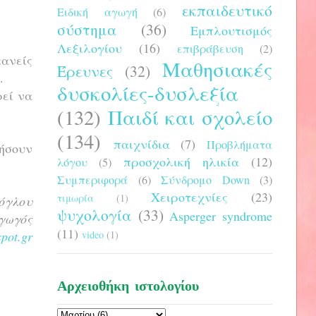
εκπαιδευτικό
Ειδική αγωγή
(6)
σύστημα
(36)
Εμπλουτισμός
Λεξιλογίου
(16)
επιβράβευση
(2)
κανείς
Μαθησιακές
Έρευνες
(32)
ε.
δυσκολίες-δυσλεξία
ρεί να
(132)
Παιδί και σχολείο
(134)
παιχνίδια
(7)
Προβλήματα
φήσουν
προσχολική ηλικία
(12)
λόγου
(5)
Συμπεριφορά
(6)
Σύνδρομο Down
(3)
Χειροτεχνίες
(23)
τιμωρία
(1)
όγλου
ψυχολογία
(33)
Asperger syndrome
γωγός
(11)
pot.gr
video
(1)
Αρχειοθήκη ιστολογίου