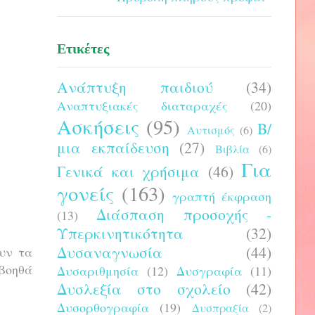
Ετικέτες
Ανάπτυξη παιδιού
(34)
Αναπτυξιακές διαταραχές
(20)
Ασκήσεις
(95)
Β/
Αυτισμός
(6)
μια εκπαίδευση
(27)
Βιβλία
(6)
Για
Γενικά και χρήσιμα
(46)
γονείς
(163)
γραπτή έκφραση
Διάσπαση προσοχής -
(13)
Υπερκινητικότητα
(32)
Δυσαναγνωσία
(44)
υν τα
 βοηθά
Δυσαριθμησία
(12)
Δυσγραφία
(11)
Δυσλεξία στο σχολείο
(42)
Δυσορθογραφία
(19)
Δυσπραξία
(2)