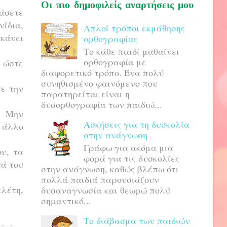
Οι πιο δημοφιλείς αναρτήσεις μου
άσετε
νίδια,
Απλοί τρόποι εκμάθησης
 κάνει
ορθογραφίας
Το κάθε παιδί μαθαίνει
ορθογραφία με
ι ώστε
διαφορετικό τρόπο. Ένα πολύ
συνηθισμένο φαινόμενο που
τε την
παρατηρείται είναι η
δυσορθογραφία των παιδιώ...
. Μην
Ασκήσεις για τη δυσκολία
 άλλο
στην ανάγνωση
Γράφω για ακόμα μια
υ, τα
φορά για τις δυσκολίες
τά του
στην ανάγνωση, καθώς βλέπω ότι
πολλά παιδιά παρουσιάζουν
λέτη,
δυσαναγνωσία και θεωρώ πολύ
σημαντικό...
Το διάβασμα των παιδιών