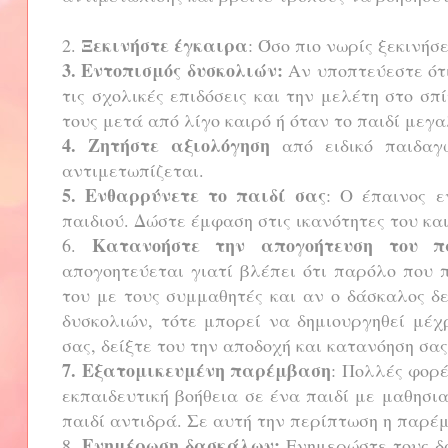
Ξεκινήστε έγκαιρα
2.
: Όσο πιο νωρίς ξεκινή
3. Εντοπισμός δυσκολιών:
Αν υποπτεύεστε ότι
τις σχολικές επιδόσεις και την μελέτη στο σπ
τους μετά από λίγο καιρό ή όταν το παιδί μεγ
4. Ζητήστε αξιολόγηση
από ειδικό παιδαγω
αντιμετωπίζεται.
5. Ενθαρρύνετε το παιδί σας
: Ο έπαινος ε
παιδιού. Δώστε έμφαση στις ικανότητες του και
Κατανοήστε την απογοήτευση του π
6.
απογοητεύεται γιατί βλέπει ότι παρόλο που 
του με τους συμμαθητές και αν ο δάσκαλος δ
δυσκολιών, τότε μπορεί να δημιουργηθεί μέχ
σας, δείξτε του την αποδοχή και κατανόηση σα
7. Εξατομικευμένη παρέμβαση
: Πολλές φορέ
εκπαιδευτική βοήθεια σε ένα παιδί με μαθησιακ
παιδί αντιδρά. Σε αυτή την περίπτωση η παρέ
Ενημέρωση δασκάλων:
8.
Ενημερώστε τους δα