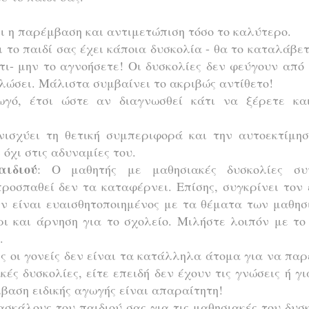
σει η παρέμβαση και αντιμετώπιση τόσο το καλύτερο.
 το παιδί σας έχει κάποια δυσκολία - θα το καταλάβε
ίτι- μην το αγνοήσετε! Οι δυσκολίες δεν φεύγουν από
αλώσει. Μάλιστα συμβαίνει το ακριβώς αντίθετο!
γό, έτσι ώστε αν διαγνωσθεί κάτι να ξέρετε κα
νισχύει τη θετική συμπεριφορά και την αυτοεκτίμη
 όχι στις αδυναμίες του.
αιδιού
: Ο μαθητής με μαθησιακές δυσκολίες συ
προσπαθεί δεν τα καταφέρνει. Επίσης, συγκρίνει τον
εν είναι ευαισθητοποιημένος με τα θέματα των μαθη
ρι και άρνηση για το σχολείο. Μιλήστε λοιπόν με το
ς.
ς οι γονείς δεν είναι τα κατάλληλα άτομα για να πα
ές δυσκολίες, είτε επειδή δεν έχουν τις γνώσεις ή γι
μβαση ειδικής αγωγής είναι απαραίτητη!
σκάλους του παιδιού σας για τις μαθησιακές του δυσ