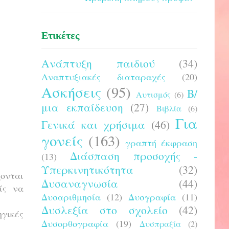
Ετικέτες
Ανάπτυξη παιδιού
(34)
Αναπτυξιακές διαταραχές
(20)
Ασκήσεις
(95)
Β/
Αυτισμός
(6)
μια εκπαίδευση
(27)
Βιβλία
(6)
Για
Γενικά και χρήσιμα
(46)
γονείς
(163)
γραπτή έκφραση
Διάσπαση προσοχής -
(13)
Υπερκινητικότητα
(32)
ζονται
Δυσαναγνωσία
(44)
ίς να
Δυσαριθμησία
(12)
Δυσγραφία
(11)
Δυσλεξία στο σχολείο
(42)
ηγικές
Δυσορθογραφία
(19)
Δυσπραξία
(2)