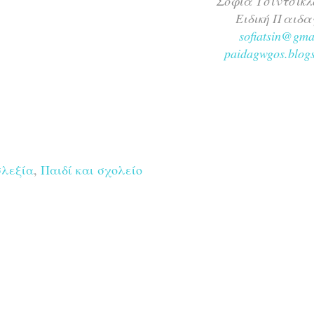
Σοφία Τσιντσικλ
Ειδική Παιδα
sofiatsin@gma
paidagwgos.blogs
σλεξία
,
Παιδί και σχολείο