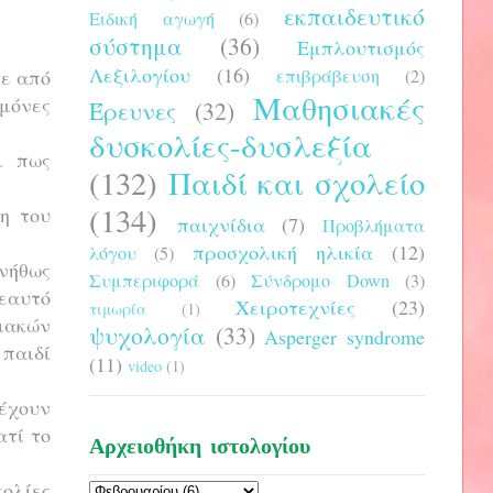
εκπαιδευτικό
Ειδική αγωγή
(6)
σύστημα
(36)
Εμπλουτισμός
Λεξιλογίου
(16)
τε από
επιβράβευση
(2)
Μαθησιακές
 μόνες
Έρευνες
(32)
δυσκολίες-δυσλεξία
ι πως
(132)
Παιδί και σχολείο
(134)
ση του
παιχνίδια
(7)
Προβλήματα
προσχολική ηλικία
(12)
λόγου
(5)
νήθως
Συμπεριφορά
(6)
Σύνδρομο Down
(3)
 εαυτό
Χειροτεχνίες
(23)
τιμωρία
(1)
σιακών
ψυχολογία
(33)
Asperger syndrome
 παιδί
(11)
video
(1)
ρέχουν
ατί το
Αρχειοθήκη ιστολογίου
κολίες