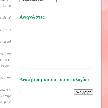
χολείο
Αναγνώστες
ιδιού
εί να
ερινό
α, το
ι κάτι
είναι
να το
Αναζήτηση αυτού του ιστολογίου
ώνω τα
ελέτης
να μην