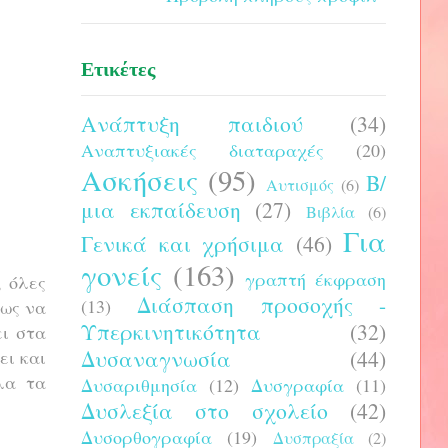
Ετικέτες
Ανάπτυξη παιδιού
(34)
Αναπτυξιακές διαταραχές
(20)
Ασκήσεις
(95)
Β/
Αυτισμός
(6)
μια εκπαίδευση
(27)
Βιβλία
(6)
Για
Γενικά και χρήσιμα
(46)
γονείς
(163)
γραπτή έκφραση
, όλες
Διάσπαση προσοχής -
(13)
ως να
Υπερκινητικότητα
(32)
ει στα
Δυσαναγνωσία
(44)
ει και
λα τα
Δυσαριθμησία
(12)
Δυσγραφία
(11)
Δυσλεξία στο σχολείο
(42)
Δυσορθογραφία
(19)
Δυσπραξία
(2)