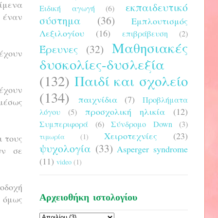
είμενα
εκπαιδευτικό
Ειδική αγωγή
(6)
ν έναν
σύστημα
(36)
Εμπλουτισμός
Λεξιλογίου
(16)
επιβράβευση
(2)
Μαθησιακές
Έρευνες
(32)
 έχουν
δυσκολίες-δυσλεξία
(132)
Παιδί και σχολείο
έχουν
(134)
παιχνίδια
(7)
Προβλήματα
μέσως
προσχολική ηλικία
(12)
λόγου
(5)
Συμπεριφορά
(6)
Σύνδρομο Down
(3)
Χειροτεχνίες
(23)
τιμωρία
(1)
ι τους
ψυχολογία
(33)
Asperger syndrome
υν σε
(11)
video
(1)
ποδοχή
Αρχειοθήκη ιστολογίου
ά όμως