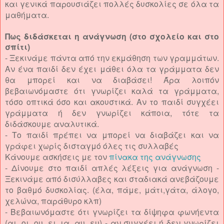
και γενικά παρουσιάζει πολλές δυσκολίες σε όλα τα
μαθήματα.
Πως διδάσκεται η ανάγνωση (στο σχολείο και στο
σπίτι)
- Ξεκινάμε πάντα από την εκμάθηση των γραμμάτων.
Αν ένα παιδί δεν έχει μάθει όλα τα γράμματα δεν
θα μπορεί και να διαβάσει! Άρα λοιπόν
βεβαιωνόμαστε ότι γνωρίζει καλά τα γράμματα,
τόσο οπτικά όσο και ακουστικά. Αν το παιδί συγχέει
γράμματα ή δεν γνωρίζει κάποια, τότε τα
διδάσκουμε αναλυτικά.
- Το παιδί πρέπει να μπορεί να διαβάζει και να
γράφει χωρίς δισταγμό όλες τις συλλαβές
Κάνουμε ασκήσεις με τον
πίνακα της ανάγνωσης
- Δίνουμε στο παιδί απλές λέξεις για ανάγνωση -
Ξεκινάμε από δισύλλαβες και σταδιακά ανεβάζουμε
το βαθμό δυσκολίας. (έλα, πάμε, μάτι,γάτα, άλογο,
χελώνα, παράθυρο κλπ)
- Βεβαιωνόμαστε ότι γνωρίζει τα δίψηφα φωνήεντα
(αι, οι, ου, ει, ια, αυ, ευ) - αν συγχέει ή δεν γνωρίζει