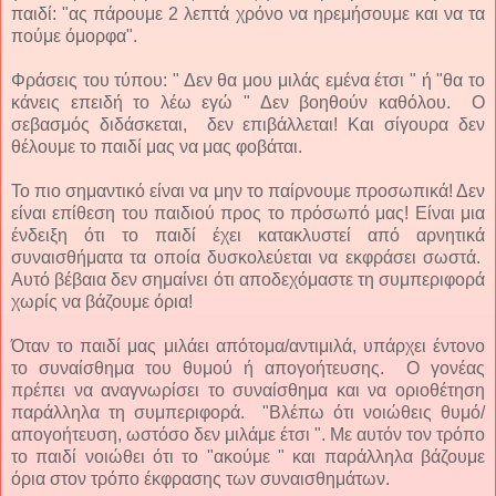
παιδί: "ας πάρουμε 2 λεπτά χρόνο να ηρεμήσουμε και να τα
πούμε όμορφα".
Φράσεις του τύπου: " Δεν θα μου μιλάς εμένα έτσι " ή "θα το
κάνεις επειδή το λέω εγώ " Δεν βοηθούν καθόλου. Ο
σεβασμός διδάσκεται, δεν επιβάλλεται! Και σίγουρα δεν
θέλουμε το παιδί μας να μας φοβάται.
Το πιο σημαντικό είναι να μην το παίρνουμε προσωπικά! Δεν
είναι επίθεση του παιδιού προς το πρόσωπό μας! Είναι μια
ένδειξη ότι το παιδί έχει κατακλυστεί από αρνητικά
συναισθήματα τα οποία δυσκολεύεται να εκφράσει σωστά.
Αυτό βέβαια δεν σημαίνει ότι αποδεχόμαστε τη συμπεριφορά
χωρίς να βάζουμε όρια!
Όταν το παιδί μας μιλάει απότομα/αντιμιλά, υπάρχει έντονο
το συναίσθημα του θυμού ή απογοήτευσης. Ο γονέας
πρέπει να αναγνωρίσει το συναίσθημα και να οριοθέτηση
παράλληλα τη συμπεριφορά. "Βλέπω ότι νοιώθεις θυμό/
απογοήτευση, ωστόσο δεν μιλάμε έτσι ". Με αυτόν τον τρόπο
το παιδί νοιώθει ότι το "ακούμε " και παράλληλα βάζουμε
όρια στον τρόπο έκφρασης των συναισθημάτων.