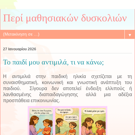
Περί μαθησιακών δυσκολιών
▼
27 Ιανουαρίου 2026
Το παιδί μου αντιμιλά, τι να κάνω;
Η αντιμιλιά στην παιδική ηλικία σχετίζεται με τη
συναισθηματική, κοινωνική και γνωστική ανάπτυξη του
παιδιού. Σίγουρα δεν αποτελεί ένδειξη ελλιπούς ή
λανθασμένης διαπαιδαγώγησης αλλά μια αδέξια
προσπάθεια επικοινωνίας.