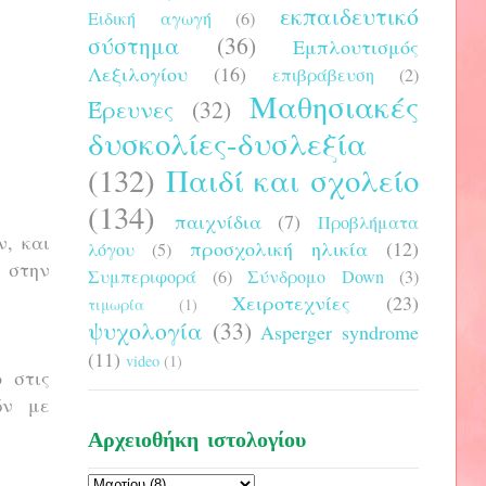
εκπαιδευτικό
Ειδική αγωγή
(6)
σύστημα
(36)
Εμπλουτισμός
Λεξιλογίου
(16)
επιβράβευση
(2)
Μαθησιακές
Έρευνες
(32)
δυσκολίες-δυσλεξία
(132)
Παιδί και σχολείο
(134)
παιχνίδια
(7)
Προβλήματα
, και
προσχολική ηλικία
(12)
λόγου
(5)
 στην
Συμπεριφορά
(6)
Σύνδρομο Down
(3)
Χειροτεχνίες
(23)
τιμωρία
(1)
ψυχολογία
(33)
Asperger syndrome
(11)
video
(1)
 στις
ών με
Αρχειοθήκη ιστολογίου