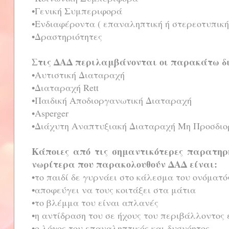
•Γενική Συμπεριφορά
•Ενδιαφέροντα ( επαναληπτική ή στερεοτυπικ
•Δραστηριότητες
Στις ΔΑΔ περιλαμβάνονται οι παρακάτω δ
•Αυτιστική Διαταραχή
•Διαταραχή Rett
•Παιδική Αποδιοργανωτική Διαταραχή
•Asperger
•Διάχυτη Αναπτυξιακή Διαταραχή Μη Προσδιο
Κάποιες από τις σημαντικότερες παρατηρή
νωρίτερα που παρακολουθούν ΔΑΔ είναι:
•το παιδί δε γυρνάει στο κάλεσμα του ονόματό
•αποφεύγει να τους κοιτάξει στα μάτια
•το βλέμμα του είναι απλανές
•η αντίδραση του σε ήχους του περιβάλλοντος 
•ο λόγος του επαναληπτικός και δυσνόητος