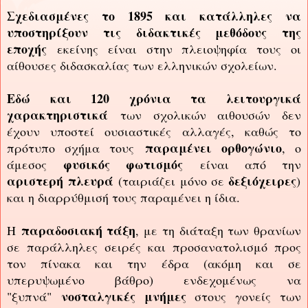
Σχεδιασμένες το 1895 και κατάλληλες να
υποστηρίξουν τις διδακτικές μεθόδους της
εποχής
εκείνης είναι στην πλειοψηφία τους οι
αίθουσες διδασκαλίας των ελληνικών σχολείων.
Εδώ και 120 χρόνια τα λειτουργικά
χαρακτηριστικά
των σχολικών αιθουσών δεν
έχουν υποστεί ουσιαστικές αλλαγές, καθώς το
παραμένει ορθογώνιο
πρότυπο σχήμα τους
, ο
φυσικός φωτισμός
άμεσος
είναι από την
αριστερή
πλευρά
δεξιόχειρες
(ταιριάζει μόνο σε
)
και η διαρρύθμισή τους παραμένει η ίδια.
παραδοσιακή τάξη
Η
, με τη διάταξη των θρανίων
σε παράλληλες σειρές και προσανατολισμό προς
τον πίνακα και την έδρα (ακόμη και σε
υπερυψωμένο βάθρο) ενδεχομένως να
νοσταλγικές μνήμες
"ξυπνά"
στους γονείς των